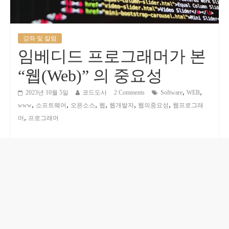
강좌 및 칼럼
임베디드 프로그래머가 본
“웹(Web)” 의 중요성
,
,
2023년 10월 5일
코드도사
2 Comments
Software
WEB
,
,
,
,
,
,
www
소프트웨어
오픈소스
웹
웹개발자
웹의중요성
웹프로그래
,
머
프로그래머