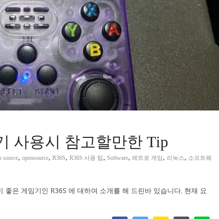
기 사용시 참고할만한 Tip
,
,
,
,
,
,
,
n source
opensource
R36S
R36S 사용 팁
Software
레트로 게임
리눅스
소프트웨
은 게임기인 R36S 에 대하여 소개를 해 드린바 있습니다. 현재 요