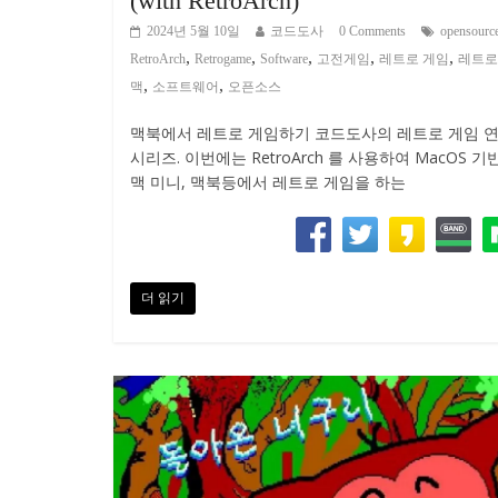
(with RetroArch)
2024년 5월 10일
코드도사
0 Comments
opensourc
,
,
,
,
,
RetroArch
Retrogame
Software
고전게임
레트로 게임
레트로
,
,
맥
소프트웨어
오픈소스
맥북에서 레트로 게임하기 코드도사의 레트로 게임 
시리즈. 이번에는 RetroArch 를 사용하여 MacOS 기
맥 미니, 맥북등에서 레트로 게임을 하는
더 읽기