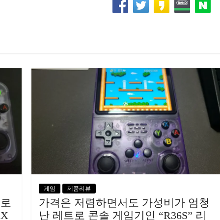
게임
제품리뷰
트로
가격은 저렴하면서도 가성비가 엄청
XX
난 레트로 콘솔 게임기인 “R36S” 리