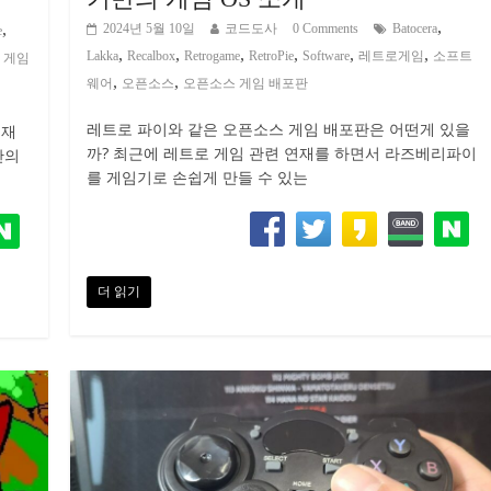
,
,
2024년 5월 10일
코드도사
0 Comments
Batocera
e
,
,
,
,
,
,
Lakka
Recalbox
Retrogame
RetroPie
Software
레트로게임
소프트
 게임
,
,
웨어
오픈소스
오픈소스 게임 배포판
레트로 파이와 같은 오픈소스 게임 배포판은 어떤게 있을
연재
까? 최근에 레트로 게임 관련 연재를 하면서 라즈베리파이
반의
를 게임기로 손쉽게 만들 수 있는
더 읽기