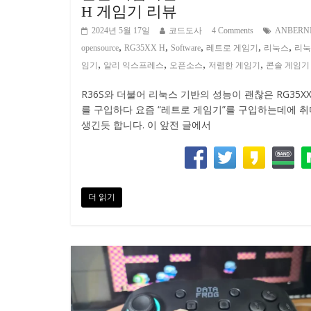
H 게임기 리뷰
2024년 5월 17일
코드도사
4 Comments
ANBERN
,
,
,
,
,
opensource
RG35XX H
Software
레트로 게임기
리눅스
리눅
,
,
,
,
임기
알리 익스프레스
오픈소스
저렴한 게임기
콘솔 게임기
R36S와 더불어 리눅스 기반의 성능이 괜찮은 RG35XX
를 구입하다 요즘 “레트로 게임기”를 구입하는데에 
생긴듯 합니다. 이 앞전 글에서
더 읽기