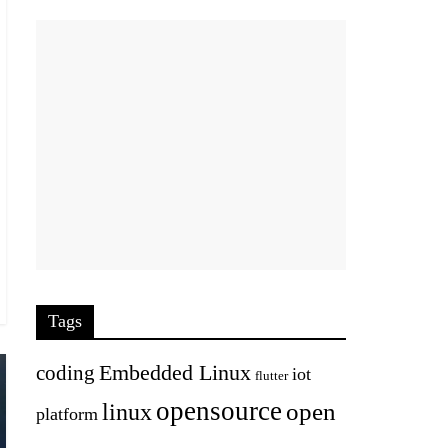
Tags
Embedded Linux
coding
iot
flutter
opensource
open
linux
platform