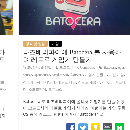
강좌 및 칼럼
게임
다
라즈베리파이에 Batocera 를 사용하
패드
여 레트로 게임기 만들기
,
2024년 5월 14일
코드도사
0 Comments
Batocera
open
,
,
,
,
,
,
source
opensource
raspberrypi
Software
게임기 만들기
고전 게임
,
,
,
,
라즈베리파이 게임기
레트로 게임
레트로 게임기
리눅스
바토세
패드
,
,
라
소프트웨어
오픈소스
픈소
Batocera 로 라즈베리파이에 올려서 개임기를 만들수 있
다 코드도사의 레트로 게임기 시리즈. 이번에는 게임 구동
하다
OS 중에 레트로파이에 이어서 “Batocera” 로
만지