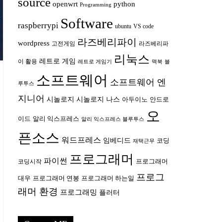
source
openwrt
python
Programming
Software
raspberrypi
ubuntu
VS code
라즈베리파이
wordpress
고전게임
라즈베리파
리눅스
레트로 게임
이 활용
레트로 게임기
맥북
블
소프트웨어
소프트웨어 엔
루투스
지니어
시놀로지
시놀로지 나스
안드로
아두이노
오
이드
알리 익스프레스
알리 익스프레스 블루투스
픈소스
워드프레스
임베디드
코딩
재택근무
프로그래머
파이썬
프로그래머
코딩시작
프로그
대우
프로그래머 연봉
프로그래머 하는일
래머 환경
프로그래밍
플러터