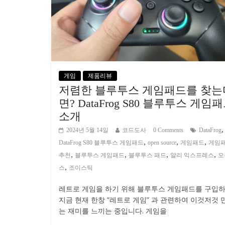
게임
제품리뷰
저렴한 블루투스 게임패드를 찾는
면? DataFrog S80 블루투스 게임
소개
,
2024년 5월 14일
코드도사
0 Comments
DataFrog
,
,
,
DataFrog S80 블루투스 게임패드
open source
게임패드
게임
,
,
,
,
추천
블루투스 게임패드
블루투스 패드
알리 익스프레스
오
,
스
조이스틱
레트로 게임을 하기 위해 블루투스 게임패드를 구입
지금 현재 한창 “레트로 게임” 과 관련하여 이것저것 
는 재미를 느끼는 중입니다. 게임을