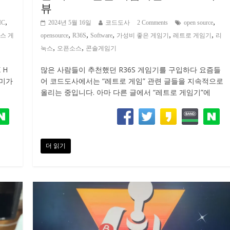
뷰
,
,
IC
2024년 5월 16일
코드도사
2 Comments
open source
,
,
,
,
,
스 게
opensource
R36S
Software
가성비 좋은 게임기
레트로 게임기
리
,
,
눅스
오픈소스
콘솔게임기
 H
많은 사람들이 추천했던 R36S 게임기를 구입하다 요즘들
취미가
어 코드도사에서는 “레트로 게임” 관련 글들을 지속적으로
올리는 중입니다. 아마 다른 글에서 “레트로 게임기”에
더 읽기