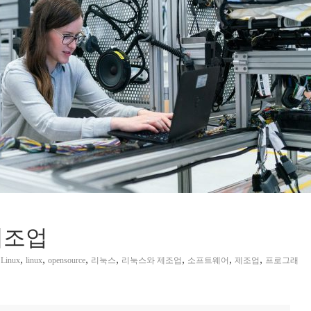
제조업
,
,
,
,
,
,
,
 Linux
linux
opensource
리눅스
리눅스와 제조업
소프트웨어
제조업
프로그래