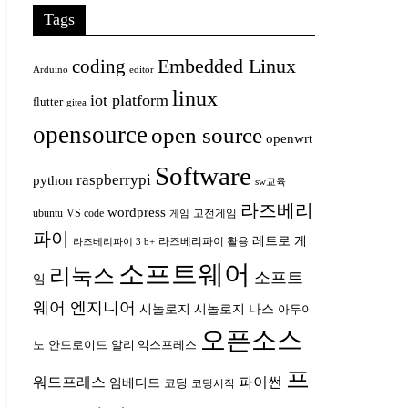
Tags
Embedded Linux
coding
Arduino
editor
linux
iot platform
flutter
gitea
opensource
open source
openwrt
Software
raspberrypi
python
sw교육
라즈베리
wordpress
ubuntu
VS code
고전게임
게임
파이
레트로 게
라즈베리파이 활용
라즈베리파이 3 b+
소프트웨어
리눅스
소프트
임
웨어 엔지니어
시놀로지
시놀로지 나스
아두이
오픈소스
안드로이드
노
알리 익스프레스
프
워드프레스
파이썬
임베디드
코딩
코딩시작