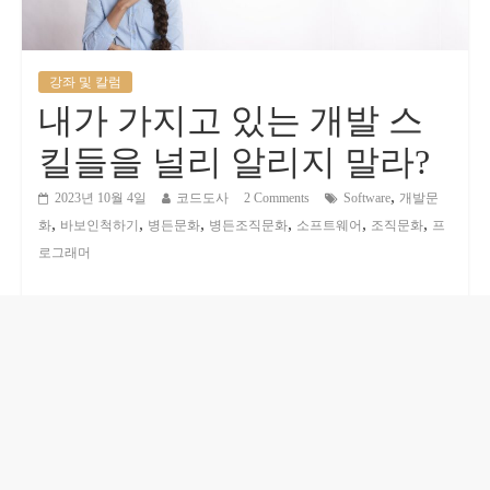
강좌 및 칼럼
내가 가지고 있는 개발 스
킬들을 널리 알리지 말라?
,
2023년 10월 4일
코드도사
2 Comments
Software
개발문
,
,
,
,
,
,
화
바보인척하기
병든문화
병든조직문화
소프트웨어
조직문화
프
로그래머