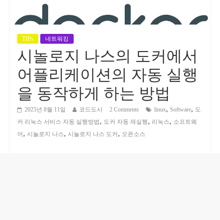
TIPs
네트워킹
시놀로지 나스의 도커에서
어플리케이션의 자동 실행
을 동작하게 하는 방법
,
,
2025년 8월 11일
코드도사
2 Comments
linux
Software
도
,
,
,
커 리눅스 서비스 자동 실행방법
도커 자동 재실행
리눅스
소프트웨
,
,
,
어
시놀로지 나스
시놀로지 나스 도커
오픈소스