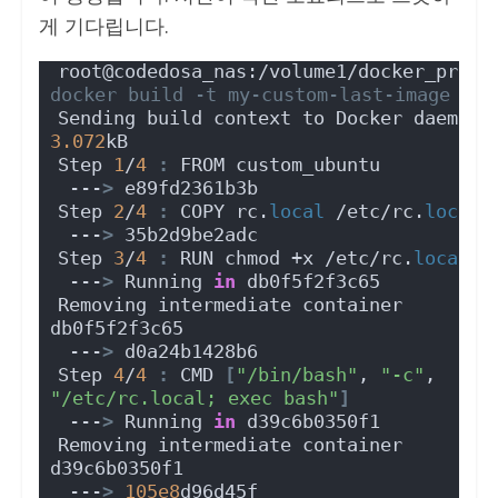
게 기다립니다.
root@codedosa_nas:/volume1/docker_proje
docker build -t my-custom-last-image .
Sending build context to Docker 
3.072
kB
Step 
1
/
4
:
 FROM custom_ubuntu
 ---
>
 e89fd2361b3b
Step 
2
/
4
:
 COPY rc.
local
 /etc/rc.
local
 ---
>
 35b2d9be2adc
Step 
3
/
4
:
 RUN chmod +x /etc/rc.
local
 ---
>
 Running 
in
 db0f5f2f3c65
Removing intermediate container 
db0f5f2f3c65
 ---
>
 d0a24b1428b6
Step 
4
/
4
:
 CMD 
[
"/bin/bash"
, 
"-c"
, 
"/etc/rc.local; exec bash"
]
 ---
>
 Running 
in
 d39c6b0350f1
Removing intermediate container 
d39c6b0350f1
 ---
>
105e8
d96d45f