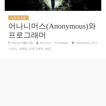
강좌 및 칼럼
어나니머스(Anonymous)와
프로그래머
,
2022년 10월 12일
코드도사
0 Comments
Anonymous
어나
,
,
,
니머스
크래킹
프로그래머
해킹