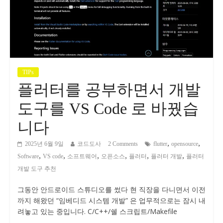
TIPs
플러터를 공부하면서 개발
도구를 VS Code 로 바꿨습
니다
,
,
2025년 6월 9일
코드도사
2 Comments
flutter
opensource
,
,
,
,
,
,
Software
VS code
소프트웨어
오픈소스
플러터
플러터 개발
플러터
개발 도구 추천
그동안 안드로이드 스튜디오를 썼다 현 직장을 다니면서 이전
까지 해왔던 “임베디드 시스템 개발” 은 업무적으로는 잠시 내
려놓고 있는 중입니다. C/C++/쉘 스크립트/Makefile