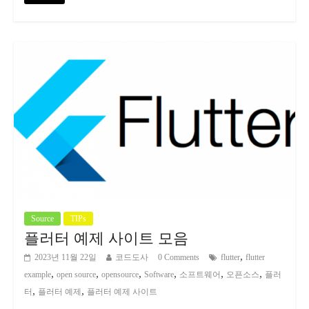
Source
TIPs
플러터 예제 사이트 모음
,
2023년 11월 22일
코드도사
0 Comments
flutter
flutter
,
,
,
,
,
,
example
open source
opensource
Software
소프트웨어
오픈소스
플러
,
,
터
플러터 예제
플러터 예제 사이트