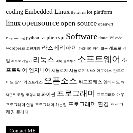
Embedded Linux
coding
iot platform
flutter
git
opensource
open source
linux
openwrt
Software
raspberrypi
python
ubuntu
VS code
Programming
라즈베리파이
wordpress
레트로 게
고전게임
라즈베리파이 활용
소프트웨어
리눅스
소
임
레트로 게임기
맥북
블루투스
프트웨어 엔지니어
시놀로지
시놀로지 나스
안드로
아두이노
오픈소스
워드프레스
임베디드
이드
알리 익스프레스
재
프로그래머
파이썬
코딩
프로그래머 대우
코딩시작
택근무
프로그래머 환경
프로그
프로그래머 연봉
프로그래머 하는일
래밍
플러터
Contact ME