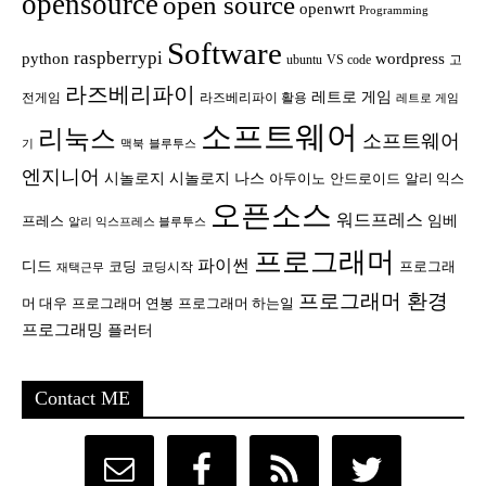
opensource
open source
openwrt
Programming
Software
raspberrypi
python
wordpress
ubuntu
VS code
고
라즈베리파이
레트로 게임
전게임
라즈베리파이 활용
레트로 게임
소프트웨어
리눅스
소프트웨어
기
맥북
블루투스
엔지니어
시놀로지
시놀로지 나스
안드로이드
아두이노
알리 익스
오픈소스
워드프레스
임베
프레스
알리 익스프레스 블루투스
프로그래머
파이썬
디드
코딩
프로그래
코딩시작
재택근무
프로그래머 환경
머 대우
프로그래머 연봉
프로그래머 하는일
프로그래밍
플러터
Contact ME