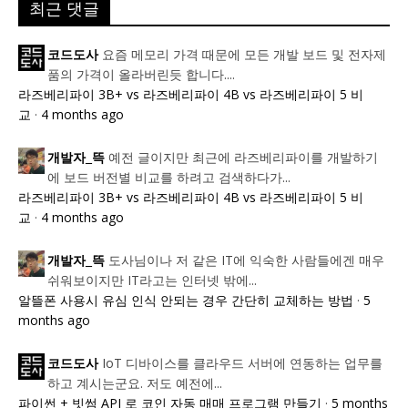
최근 댓글
요즘 메모리 가격 때문에 모든 개발 보드 및 전자제
코드도사
품의 가격이 올라버린듯 합니다....
라즈베리파이 3B+ vs 라즈베리파이 4B vs 라즈베리파이 5 비
교
·
4 months ago
예전 글이지만 최근에 라즈베리파이를 개발하기
개발자_뜩
에 보드 버전별 비교를 하려고 검색하다가...
라즈베리파이 3B+ vs 라즈베리파이 4B vs 라즈베리파이 5 비
교
·
4 months ago
도사님이나 저 같은 IT에 익숙한 사람들에겐 매우
개발자_뜩
쉬워보이지만 IT라고는 인터넷 밖에...
알뜰폰 사용시 유심 인식 안되는 경우 간단히 교체하는 방법
·
5
months ago
IoT 디바이스를 클라우드 서버에 연동하는 업무를
코드도사
하고 계시는군요. 저도 예전에...
파이썬 + 빗썸 API 로 코인 자동 매매 프로그램 만들기
·
5 months