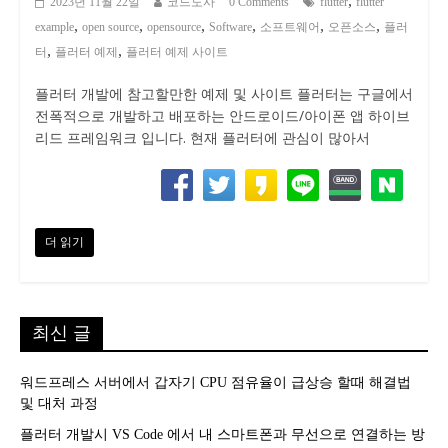
,
2023년 11월 22일
코드도사
0 Comments
flutter
flutter
,
,
,
,
,
,
example
open source
opensource
Software
소프트웨어
오픈소스
플러
,
,
터
플러터 예제
플러터 예제 사이트
플러터 개발에 참고할만한 예제 및 사이트 플러터는 구글에서
전폭적으로 개발하고 배포하는 안드로이드/아이폰 앱 하이브
리드 프레임워크 입니다. 현재 플러터에 관심이 많아서
더 읽기
최신 글
워드프레스 서버에서 갑자기 CPU 점유율이 급상승 할때 해결법
및 대처 과정
플러터 개발시 VS Code 에서 내 스마트폰과 무선으로 연결하는 방