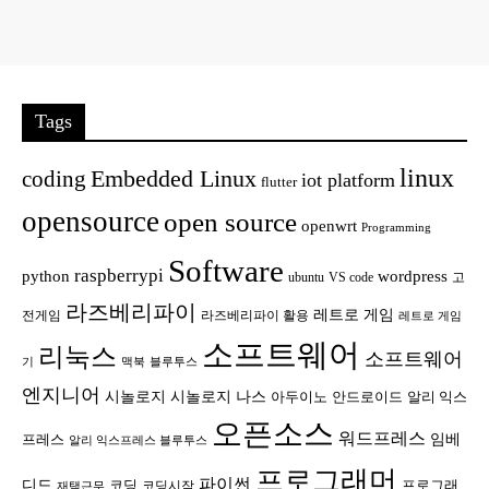
Tags
linux
Embedded Linux
coding
iot platform
flutter
opensource
open source
openwrt
Programming
Software
raspberrypi
python
wordpress
ubuntu
VS code
고
라즈베리파이
레트로 게임
전게임
라즈베리파이 활용
레트로 게임
소프트웨어
리눅스
소프트웨어
기
맥북
블루투스
엔지니어
시놀로지
시놀로지 나스
안드로이드
아두이노
알리 익스
오픈소스
워드프레스
임베
프레스
알리 익스프레스 블루투스
프로그래머
파이썬
디드
코딩
프로그래
코딩시작
재택근무