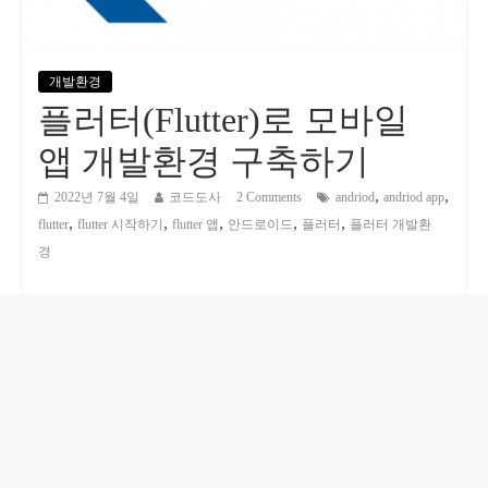
개발환경
플러터(Flutter)로 모바일
앱 개발환경 구축하기
,
,
2022년 7월 4일
코드도사
2 Comments
andriod
andriod app
,
,
,
,
,
flutter
flutter 시작하기
flutter 앱
안드로이드
플러터
플러터 개발환
경