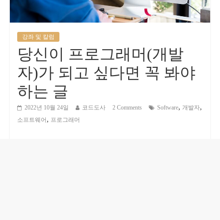
강좌 및 칼럼
당신이 프로그래머(개발
자)가 되고 싶다면 꼭 봐야
하는 글
,
,
2022년 10월 24일
코드도사
2 Comments
Software
개발자
,
소프트웨어
프로그래머