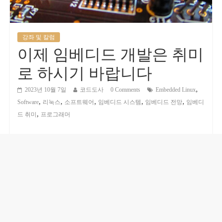
강좌 및 칼럼
이제 임베디드 개발은 취미
로 하시기 바랍니다
,
2023년 10월 7일
코드도사
0 Comments
Embedded Linux
,
,
,
,
,
Software
리눅스
소프트웨어
임베디드 시스템
임베디드 전망
임베디
,
드 취미
프로그래머