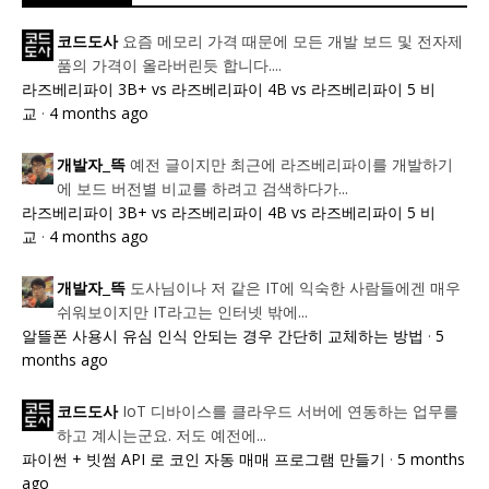
요즘 메모리 가격 때문에 모든 개발 보드 및 전자제
코드도사
품의 가격이 올라버린듯 합니다....
라즈베리파이 3B+ vs 라즈베리파이 4B vs 라즈베리파이 5 비
교
·
4 months ago
예전 글이지만 최근에 라즈베리파이를 개발하기
개발자_뜩
에 보드 버전별 비교를 하려고 검색하다가...
라즈베리파이 3B+ vs 라즈베리파이 4B vs 라즈베리파이 5 비
교
·
4 months ago
도사님이나 저 같은 IT에 익숙한 사람들에겐 매우
개발자_뜩
쉬워보이지만 IT라고는 인터넷 밖에...
알뜰폰 사용시 유심 인식 안되는 경우 간단히 교체하는 방법
·
5
months ago
IoT 디바이스를 클라우드 서버에 연동하는 업무를
코드도사
하고 계시는군요. 저도 예전에...
파이썬 + 빗썸 API 로 코인 자동 매매 프로그램 만들기
·
5 months
ago