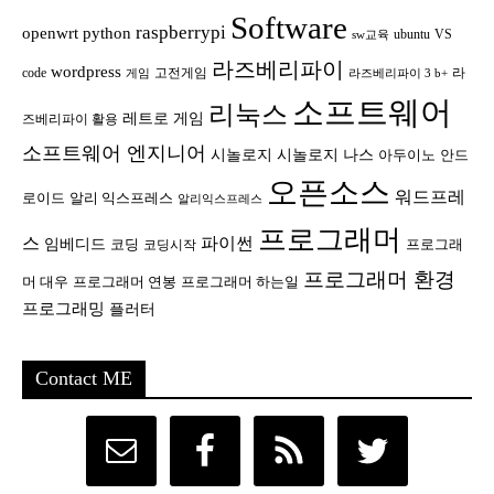
Software
raspberrypi
openwrt
python
ubuntu
VS
sw교육
라즈베리파이
wordpress
code
고전게임
라
게임
라즈베리파이 3 b+
소프트웨어
리눅스
레트로 게임
즈베리파이 활용
소프트웨어 엔지니어
시놀로지
시놀로지 나스
안드
아두이노
오픈소스
워드프레
로이드
알리 익스프레스
알리익스프레스
프로그래머
스
파이썬
임베디드
코딩
프로그래
코딩시작
프로그래머 환경
머 대우
프로그래머 연봉
프로그래머 하는일
프로그래밍
플러터
Contact ME