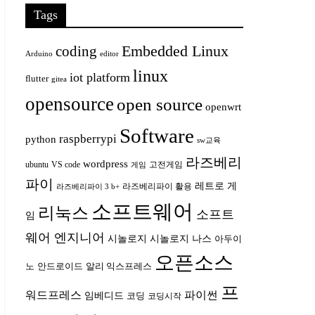
Tags
Embedded Linux
coding
Arduino
editor
linux
iot platform
flutter
gitea
opensource
open source
openwrt
Software
raspberrypi
python
sw교육
라즈베리
wordpress
ubuntu
VS code
고전게임
게임
파이
레트로 게
라즈베리파이 활용
라즈베리파이 3 b+
소프트웨어
리눅스
소프트
임
웨어 엔지니어
시놀로지
시놀로지 나스
아두이
오픈소스
안드로이드
노
알리 익스프레스
프
워드프레스
파이썬
임베디드
코딩
코딩시작