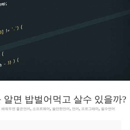
 알면 밥벌어먹고 살수 있을까?
,
,
,
,
,
,
배워두면 좋은언어
소프트웨어
쓸만한언어
언어
프로그래머
필수언어