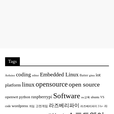
Tags
Embedded Linux
coding
iot
flutter
Arduino
editor
gitea
opensource
open source
linux
platform
Software
raspberrypi
openwrt
python
ubuntu
VS
sw교육
라즈베리파이
wordpress
code
고전게임
라
게임
라즈베리파이 3 b+