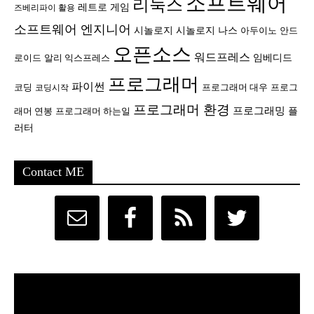
소프트웨어
리눅스
레트로 게임
즈베리파이 활용
소프트웨어 엔지니어
시놀로지
시놀로지 나스
안드
아두이노
오픈소스
워드프레스
임베디드
로이드
알리 익스프레스
프로그래머
파이썬
코딩
프로그래머 대우
프로그
코딩시작
프로그래머 환경
프로그래밍
플
래머 연봉
프로그래머 하는일
러터
Contact ME