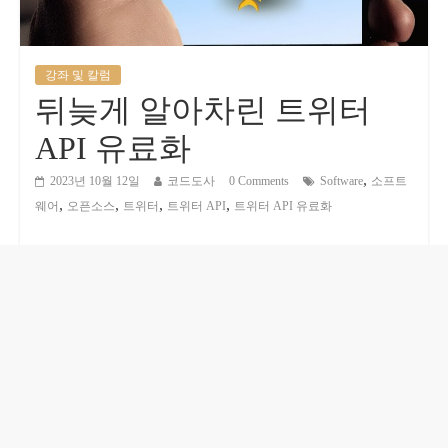
강좌 및 칼럼
뒤늦게 알아차린 트위터
API 유료화
,
2023년 10월 12일
코드도사
0 Comments
Software
소프트
,
,
,
,
웨어
오픈소스
트위터
트위터 API
트위터 API 유료화