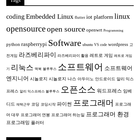
linux
Embedded Linux
coding
iot platform
flutter
opensource
open source
openwrt
Programming
Software
raspberrypi
python
wordpress
ubuntu
VS code
고
라즈베리파이
레트로 게임
전게임
라즈베리파이 활용
레트로 게임
소프트웨어
리눅스
소프트웨어
기
맥북
블루투스
엔지니어
시놀로지
시놀로지 나스
안드로이드
아두이노
알리 익스
오픈소스
워드프레스
임베
프레스
알리 익스프레스 블루투스
프로그래머
파이썬
디드
코딩
프로그래
코딩시작
재택근무
프로그래머 환경
머 대우
프로그래머 연봉
프로그래머 하는일
프로그래밍
플러터