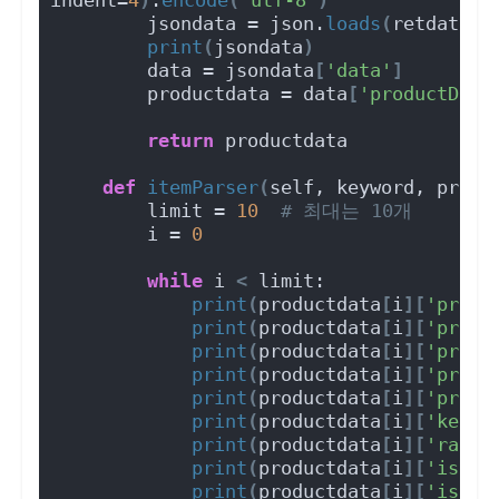
        jsondata = json.
loads
(
retdata
)
print
(
jsondata
)
        data = jsondata
[
'data'
]
        productdata = data
[
'productData
return
 productdata
def
itemParser
(
self, keyword, produ
        limit = 
10
# 최대는 10개
        i = 
0
while
 i 
<
 limit:
print
(
productdata
[
i
][
'produ
print
(
productdata
[
i
][
'produ
print
(
productdata
[
i
][
'produ
print
(
productdata
[
i
][
'produ
print
(
productdata
[
i
][
'produ
print
(
productdata
[
i
][
'keywo
print
(
productdata
[
i
][
'rank'
print
(
productdata
[
i
][
'isRoc
print
(
productdata
[
i
][
'isFre