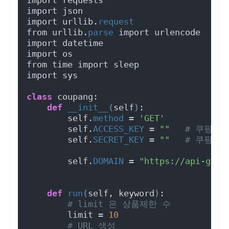
import json
import urllib.
request
from urllib.
parse
 import urlencode
import datetime
import os
from time import sleep
import sys
class
 coupang:
def
__init__
(
self
)
:
        self.
method
 = 
'GET'
        self.
ACCESS_KEY
 = 
""
# 쿠팡 API
        self.
SECRET_KEY
 = 
""
# 쿠팡 API
        self.
DOMAIN
 = 
"https://api-gate
def
run
(
self, keyword
)
:
# limit 은 상품제한 수
        limit = 
10
# URL 생성