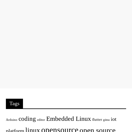
Tags
Embedded Linux
coding
iot
flutter
Arduino
editor
gitea
opensource
open source
linux
platform