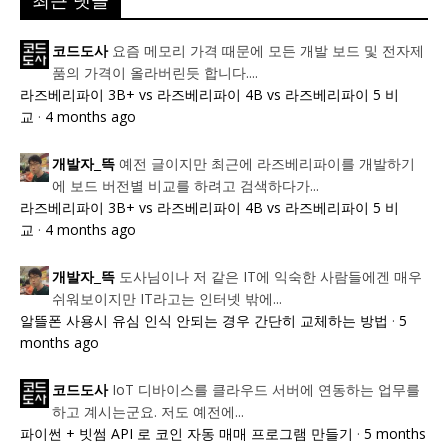
최근 댓글
요즘 메모리 가격 때문에 모든 개발 보드 및 전자제
코드도사
품의 가격이 올라버린듯 합니다....
라즈베리파이 3B+ vs 라즈베리파이 4B vs 라즈베리파이 5 비
교
·
4 months ago
예전 글이지만 최근에 라즈베리파이를 개발하기
개발자_뜩
에 보드 버전별 비교를 하려고 검색하다가...
라즈베리파이 3B+ vs 라즈베리파이 4B vs 라즈베리파이 5 비
교
·
4 months ago
도사님이나 저 같은 IT에 익숙한 사람들에겐 매우
개발자_뜩
쉬워보이지만 IT라고는 인터넷 밖에...
알뜰폰 사용시 유심 인식 안되는 경우 간단히 교체하는 방법
·
5
months ago
IoT 디바이스를 클라우드 서버에 연동하는 업무를
코드도사
하고 계시는군요. 저도 예전에...
파이썬 + 빗썸 API 로 코인 자동 매매 프로그램 만들기
·
5 months