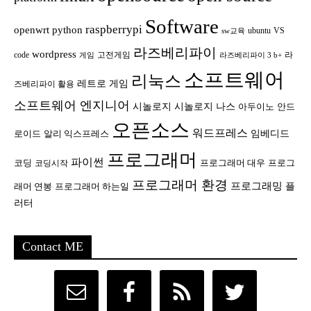
Software
raspberrypi
openwrt
python
ubuntu
VS
sw교육
라즈베리파이
wordpress
code
고전게임
라
게임
라즈베리파이 3 b+
소프트웨어
리눅스
레트로 게임
즈베리파이 활용
소프트웨어 엔지니어
시놀로지
시놀로지 나스
안드
아두이노
오픈소스
워드프레스
임베디드
로이드
알리 익스프레스
프로그래머
파이썬
코딩
프로그래머 대우
프로그
코딩시작
프로그래머 환경
프로그래밍
플
래머 연봉
프로그래머 하는일
러터
Contact ME