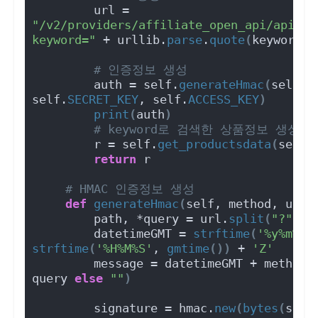
        url = 
"/v2/providers/affiliate_open_api/apis/o
keyword="
 + urllib.
parse
.
quote
(
keyword
)
 
# 인증정보 생성
        auth = self.
generateHmac
(
self.
m
self.
SECRET_KEY
, self.
ACCESS_KEY
)
print
(
auth
)
# keyword로 검색한 상품정보 생성
        r = self.
get_productsdata
(
self.
return
 r
# HMAC 인증정보 생성
def
generateHmac
(
self, method, url,
        path, *query = url.
split
(
"?"
)
        datetimeGMT = 
strftime
(
'%y%m%d'
strftime
(
'%H%M%S'
, 
gmtime
())
 + 
'Z'
        message = datetimeGMT + method 
query 
else
""
)
        signature = hmac.
new
(
bytes
(
secr