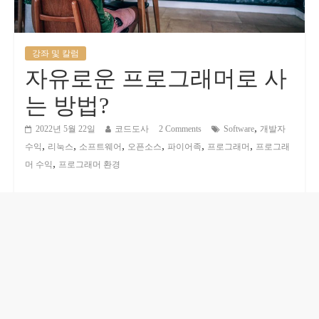
강좌 및 칼럼
자유로운 프로그래머로 사
는 방법?
,
2022년 5월 22일
코드도사
2 Comments
Software
개발자
,
,
,
,
,
,
수익
리눅스
소프트웨어
오픈소스
파이어족
프로그래머
프로그래
,
머 수익
프로그래머 환경