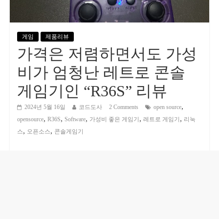
게임
제품리뷰
가격은 저렴하면서도 가성
비가 엄청난 레트로 콘솔
게임기인 “R36S” 리뷰
,
2024년 5월 16일
코드도사
2 Comments
open source
,
,
,
,
,
opensource
R36S
Software
가성비 좋은 게임기
레트로 게임기
리눅
,
,
스
오픈소스
콘솔게임기