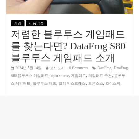
게임
제품리뷰
저렴한 블루투스 게임패드
를 찾는다면? DataFrog S80
블루투스 게임패드 소개
,
2024년 5월 14일
코드도사
0 Comments
DataFrog
DataFrog
,
,
,
,
S80 블루투스 게임패드
open source
게임패드
게임패드 추천
블루투
,
,
,
,
스 게임패드
블루투스 패드
알리 익스프레스
오픈소스
조이스틱