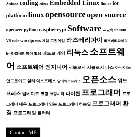
Embedded Linux
coding
iot
flutter
Arduino
editor
opensource
open source
linux
platform
Software
raspberrypi
openwrt
python
ubuntu
sw교육
라즈베리파이
wordpress
VS code
고전게임
게임
라즈베리파이 3
소프트웨
리눅스
레트로 게임
라즈베리파이 활용
b+
어
소프트웨어 엔지니어
시놀로지
시놀로지 나스
아두이노
오픈소스
워드
안드로이드
알리 익스프레스
알리익스프레스
프로그래머
프레스
파이썬
임베디드
코딩
프로
코딩시작
프로그래머 환
그래머 대우
프로그래머 연봉
프로그래머 하는일
경
프로그래밍
플러터
Contact ME