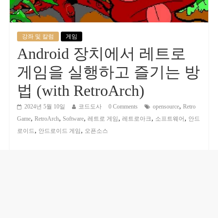
강좌 및 칼럼
게임
Android 장치에서 레트로
게임을 실행하고 즐기는 방
법 (with RetroArch)
,
2024년 5월 10일
코드도사
0 Comments
opensource
Retro
,
,
,
,
,
,
Game
RetroArch
Software
레트로 게임
레트로아크
소프트웨어
안드
,
,
로이드
안드로이드 게임
오픈소스