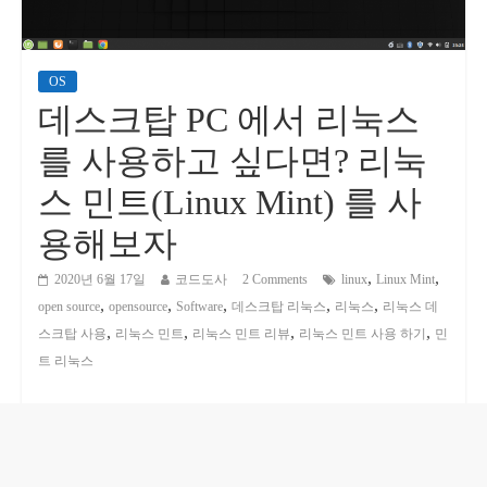
OS
데스크탑 PC 에서 리눅스
를 사용하고 싶다면? 리눅
스 민트(Linux Mint) 를 사
용해보자
,
,
2020년 6월 17일
코드도사
2 Comments
linux
Linux Mint
,
,
,
,
,
open source
opensource
Software
데스크탑 리눅스
리눅스
리눅스 데
,
,
,
,
스크탑 사용
리눅스 민트
리눅스 민트 리뷰
리눅스 민트 사용 하기
민
트 리눅스