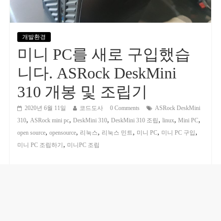
개발환경
미니 PC를 새로 구입했습
니다. ASRock DeskMini
310 개봉 및 조립기
2020년 6월 11일
코드도사
0 Comments
ASRock DeskMini
,
,
,
,
,
,
310
ASRock mini pc
DeskMini 310
DeskMini 310 조립
linux
Mini PC
,
,
,
,
,
,
open source
opensource
리눅스
리눅스 민트
미니 PC
미니 PC 구입
,
미니 PC 조립하기
미니PC 조립