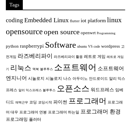
Tags
linux
Embedded Linux
coding
iot platform
flutter
opensource
open source
openwrt
Programming
Software
raspberrypi
python
wordpress
ubuntu
VS code
고
라즈베리파이
레트로 게임
전게임
라즈베리파이 활용
레트로 게임
소프트웨어
리눅스
소프트웨어
기
맥북
블루투스
엔지니어
시놀로지
시놀로지 나스
안드로이드
아두이노
알리 익스
오픈소스
워드프레스
임베
프레스
알리 익스프레스 블루투스
프로그래머
파이썬
디드
코딩
프로그래
코딩시작
재택근무
프로그래머 환경
머 대우
프로그래머 연봉
프로그래머 하는일
프로그래밍
플러터