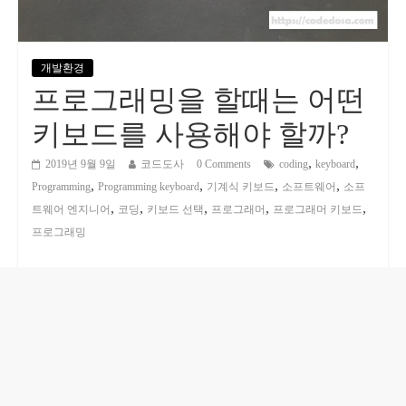
개발환경
프로그래밍을 할때는 어떤
키보드를 사용해야 할까?
,
,
2019년 9월 9일
코드도사
0 Comments
coding
keyboard
,
,
,
,
Programming
Programming keyboard
기계식 키보드
소프트웨어
소프
,
,
,
,
,
트웨어 엔지니어
코딩
키보드 선택
프로그래머
프로그래머 키보드
프로그래밍