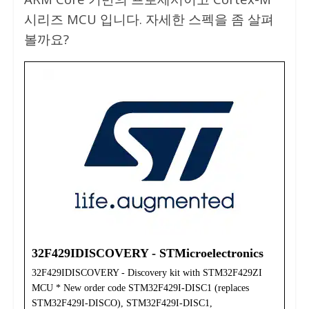
시리즈 MCU 입니다. 자세한 스펙을 좀 살펴
볼까요?
32F429IDISCOVERY - STMicroelectronics
32F429IDISCOVERY - Discovery kit with STM32F429ZI
MCU * New order code STM32F429I-DISC1 (replaces
STM32F429I-DISCO), STM32F429I-DISC1,