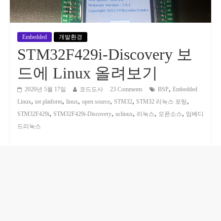
Embedded
개발환경
STM32F429i-Discovery 보
드에 Linux 올려보기
,
2020년 5월 17일
코드도사
23 Comments
BSP
Embedded
,
,
,
,
,
,
Linux
iot platform
linux
open source
STM32
STM32 리눅스 포팅
,
,
,
,
,
STM32F429i
STM32F429i-Discovery
uclinux
리눅스
오픈소스
임베디
드리눅스