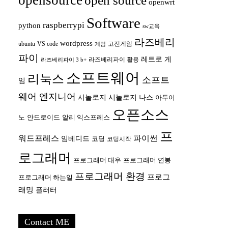
opensource
open source
openwrt
Software
raspberrypi
python
sw교육
라즈베리
wordpress
ubuntu
VS code
고전게임
게임
파이
레트로 게
라즈베리파이 활용
라즈베리파이 3 b+
소프트웨어
리눅스
소프트
임
웨어 엔지니어
시놀로지
시놀로지 나스
아두이
오픈소스
안드로이드
노
알리 익스프레스
프
워드프레스
파이썬
임베디드
코딩
코딩시작
로그래머
프로그래머 대우
프로그래머 연봉
프로그래머 환경
프로그
프로그래머 하는일
래밍
플러터
Contact ME