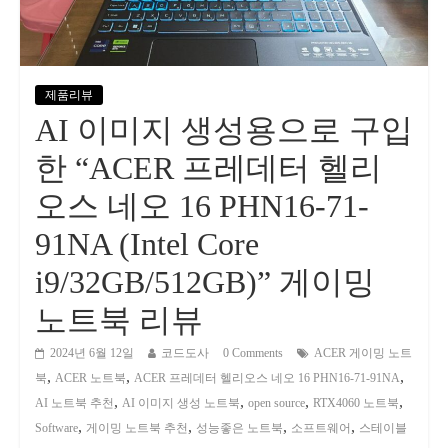
제품리뷰
AI 이미지 생성용으로 구입
한 “ACER 프레데터 헬리
오스 네오 16 PHN16-71-
91NA (Intel Core
i9/32GB/512GB)” 게이밍
노트북 리뷰
2024년 6월 12일
코드도사
0 Comments
ACER 게이밍 노트
,
,
,
북
ACER 노트북
ACER 프레데터 헬리오스 네오 16 PHN16-71-91NA
,
,
,
,
AI 노트북 추천
AI 이미지 생성 노트북
open source
RTX4060 노트북
,
,
,
,
Software
게이밍 노트북 추천
성능좋은 노트북
소프트웨어
스테이블