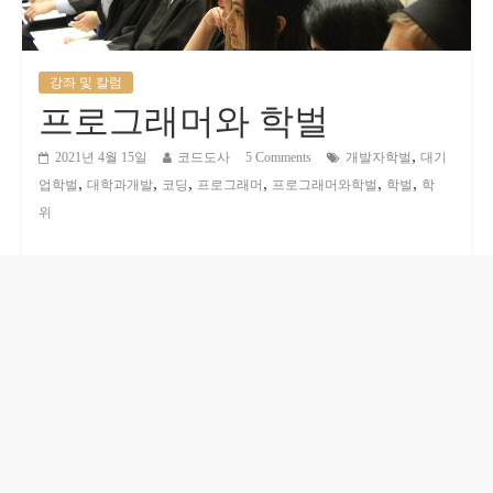
강좌 및 칼럼
프로그래머와 학벌
,
2021년 4월 15일
코드도사
5 Comments
개발자학벌
대기
,
,
,
,
,
,
업학벌
대학과개발
코딩
프로그래머
프로그래머와학벌
학벌
학
위