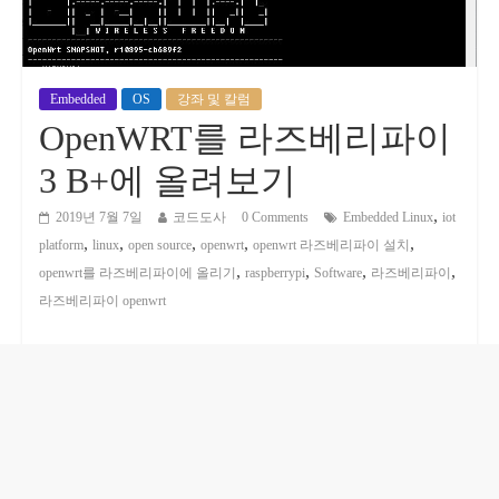
Embedded
OS
강좌 및 칼럼
OpenWRT를 라즈베리파이
3 B+에 올려보기
,
2019년 7월 7일
코드도사
0 Comments
Embedded Linux
iot
,
,
,
,
,
platform
linux
open source
openwrt
openwrt 라즈베리파이 설치
,
,
,
,
openwrt를 라즈베리파이에 올리기
raspberrypi
Software
라즈베리파이
라즈베리파이 openwrt