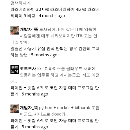
검색하다가...
라즈베리파이 3B+ vs 라즈베리파이 4B vs 라즈베
리파이 5 비교
·
4 months ago
도사님이나 저 같은 IT에 익숙한
개발자_뜩
사람들에겐 매우 쉬워보이지만 IT라고는 인
터넷 밖에...
알뜰폰 사용시 유심 인식 안되는 경우 간단히 교체
하는 방법
·
5 months ago
IoT 디바이스를 클라우드 서버에
코드도사
연동하는 업무를 하고 계시는군요. 저도 예전
에...
파이썬 + 빗썸 API 로 코인 자동 매매 프로그램 만
들기
·
5 months ago
python + docker + bithumb 조합
개발자_뜩
이군요. 사이드로 cloud와...
파이썬 + 빗썸 API 로 코인 자동 매매 프로그램 만
들기
·
5 months ago