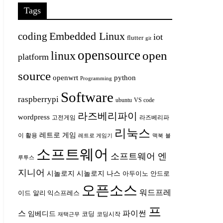
Tags
Embedded Linux
coding
iot
flutter
git
opensource
open
linux
platform
source
openwrt
python
Programming
Software
raspberrypi
ubuntu
VS code
라즈베리파이
wordpress
고전게임
라즈베리파
리눅스
레트로 게임
이 활용
레트로 게임기
맥북
블
소프트웨어
소프트웨어 엔
루투스
지니어
시놀로지
시놀로지 나스
안드로
아두이노
오픈소스
워드프레
이드
알리 익스프레스
프
스
파이썬
임베디드
코딩
코딩시작
재택근무