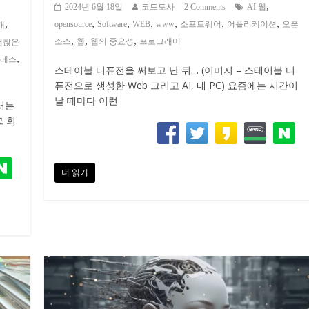
,
2024년 6월 18일
코드도사
2 Comments
AI 웹
,
,
,
,
,
,
,
opensource
Software
WEB
www
소프트웨어
어플리케이션
오픈
개
,
,
,
소스
웹
웹의 중요성
프로그래머
괜찮은
,
레스
스테이블 디퓨전을 써보고 난 뒤… (이미지 – 스테이블 디
퓨전으로 생성한 Web 그리고 AI, 내 PC) 요즘에는 시간이
날 때마다 이런
서는
그 회
더 읽기