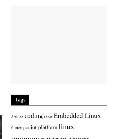
Tags
Embedded Linux
coding
Arduino
editor
linux
iot platform
flutter
gitea