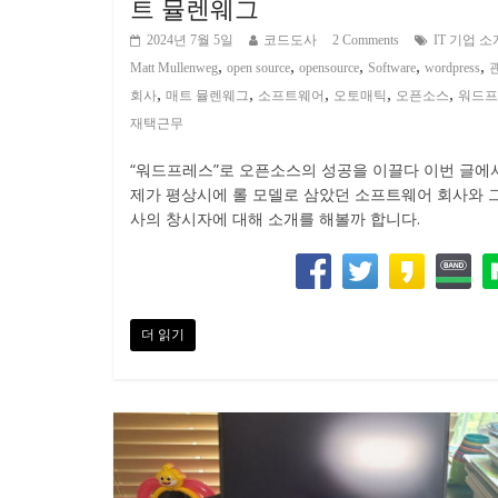
트 뮬렌웨그
2024년 7월 5일
코드도사
2 Comments
IT 기업 소
,
,
,
,
,
Matt Mullenweg
open source
opensource
Software
wordpress
,
,
,
,
,
회사
매트 뮬렌웨그
소프트웨어
오토매틱
오픈소스
워드프
재택근무
“워드프레스”로 오픈소스의 성공을 이끌다 이번 글에
제가 평상시에 롤 모델로 삼았던 소프트웨어 회사와 
사의 창시자에 대해 소개를 해볼까 합니다.
더 읽기