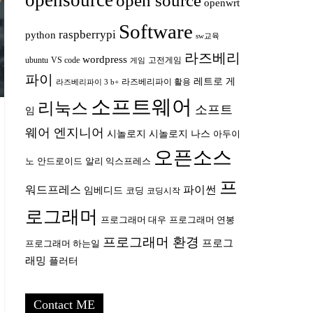
opensource
open source
openwrt
Software
raspberrypi
python
sw교육
라즈베리
wordpress
ubuntu
VS code
고전게임
게임
파이
레트로 게
라즈베리파이 활용
라즈베리파이 3 b+
소프트웨어
리눅스
소프트
임
웨어 엔지니어
시놀로지
시놀로지 나스
아두이
오픈소스
안드로이드
노
알리 익스프레스
프
워드프레스
파이썬
임베디드
코딩
코딩시작
로그래머
프로그래머 대우
프로그래머 연봉
프로그래머 환경
프로그
프로그래머 하는일
래밍
플러터
Contact ME