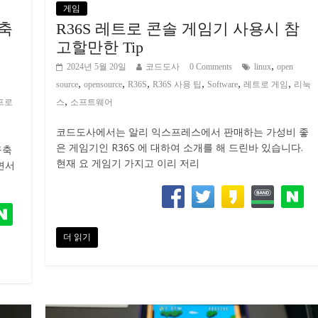
게임
구축
R36S 레트로 콘솔 게임기 사용시 참
고할만한 Tip
,
2024년 5월 20일
코드도사
0 Comments
linux
open
,
,
,
,
,
,
source
opensource
R36S
R36S 사용 팁
Software
레트로 게임
리눅
,
프로
스
소프트웨어
코드도사에서는 알리 익스프레스에서 판매하는 가성비 좋
은 게임기인 R36S 에 대하여 소개를 해 드린바 있습니다.
구축
현재 요 게임기 가지고 이리 저리
면서
더 읽기