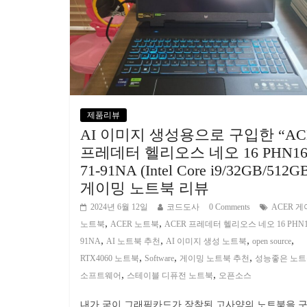
제품리뷰
AI 이미지 생성용으로 구입한 “AC
프레데터 헬리오스 네오 16 PHN16
71-91NA (Intel Core i9/32GB/512G
게이밍 노트북 리뷰
2024년 6월 12일
코드도사
0 Comments
ACER 
,
,
노트북
ACER 노트북
ACER 프레데터 헬리오스 네오 16 PHN16
,
,
,
,
91NA
AI 노트북 추천
AI 이미지 생성 노트북
open source
,
,
,
RTX4060 노트북
Software
게이밍 노트북 추천
성능좋은 노
,
,
소프트웨어
스테이블 디퓨전 노트북
오픈소스
내가 굳이 그래픽카드가 장착된 고사양의 노트북을 