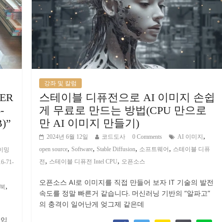
강좌 및 칼럼
ER
스테이블 디퓨전으로 AI 이미지 손쉽
-
게 무료로 만드는 방법(CPU 만으로
B)”
만 AI 이미지 만들기)
,
2024년 6월 12일
코드도사
0 Comments
AI 이미지
,
,
,
,
open source
Software
Stable Diffusion
소프트웨어
스테이블 디퓨
게이밍
,
,
전
스테이블 디퓨전 Intel CPU
오픈소스
-71-
오픈소스 AI로 이미지를 직접 만들어 보자 IT 기술의 발전
,
트북
속도를 정말 빠른거 같습니다. 머신러닝 기반의 “알파고”
의 충격이 일어난게 엊그제 같은데
구입