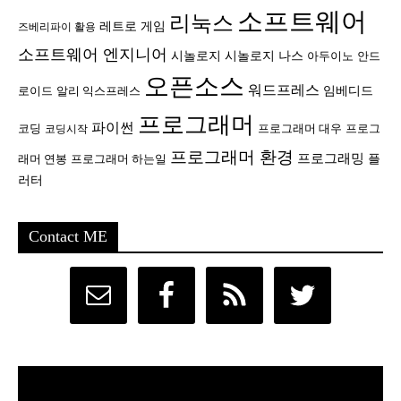
소프트웨어
리눅스
레트로 게임
즈베리파이 활용
소프트웨어 엔지니어
시놀로지
시놀로지 나스
안드
아두이노
오픈소스
워드프레스
임베디드
로이드
알리 익스프레스
프로그래머
파이썬
코딩
프로그래머 대우
프로그
코딩시작
프로그래머 환경
프로그래밍
플
래머 연봉
프로그래머 하는일
러터
Contact ME