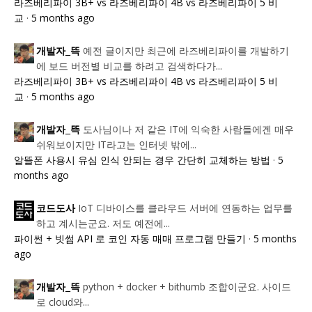
라즈베리파이 3B+ vs 라즈베리파이 4B vs 라즈베리파이 5 비
교
·
5 months ago
예전 글이지만 최근에 라즈베리파이를 개발하기
개발자_뜩
에 보드 버전별 비교를 하려고 검색하다가...
라즈베리파이 3B+ vs 라즈베리파이 4B vs 라즈베리파이 5 비
교
·
5 months ago
도사님이나 저 같은 IT에 익숙한 사람들에겐 매우
개발자_뜩
쉬워보이지만 IT라고는 인터넷 밖에...
알뜰폰 사용시 유심 인식 안되는 경우 간단히 교체하는 방법
·
5
months ago
IoT 디바이스를 클라우드 서버에 연동하는 업무를
코드도사
하고 계시는군요. 저도 예전에...
파이썬 + 빗썸 API 로 코인 자동 매매 프로그램 만들기
·
5 months
ago
python + docker + bithumb 조합이군요. 사이드
개발자_뜩
로 cloud와...