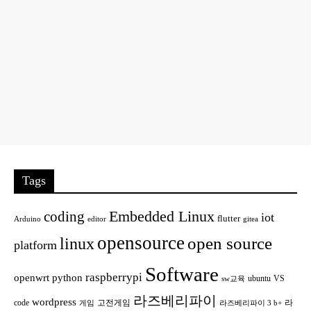
Tags
Embedded Linux
coding
iot
flutter
Arduino
editor
gitea
opensource
open source
linux
platform
Software
raspberrypi
openwrt
python
ubuntu
VS
sw교육
라즈베리파이
wordpress
code
고전게임
라
게임
라즈베리파이 3 b+