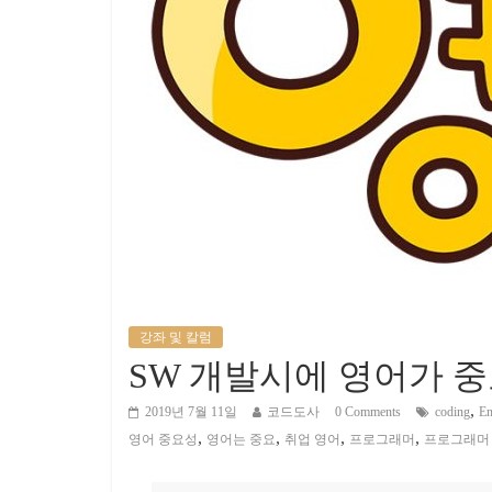
강좌 및 칼럼
SW 개발시에 영어가 
,
2019년 7월 11일
코드도사
0 Comments
coding
En
,
,
,
,
영어 중요성
영어는 중요
취업 영어
프로그래머
프로그래머