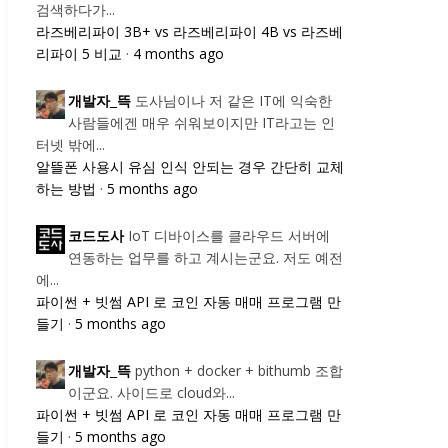
검색하다가...
라즈베리파이 3B+ vs 라즈베리파이 4B vs 라즈베
리파이 5 비교
·
4 months ago
도사님이나 저 같은 IT에 익숙한
개발자_뜩
사람들에겐 매우 쉬워보이지만 IT라고는 인
터넷 밖에...
알뜰폰 사용시 유심 인식 안되는 경우 간단히 교체
하는 방법
·
5 months ago
IoT 디바이스를 클라우드 서버에
코드도사
연동하는 업무를 하고 계시는군요. 저도 예전
에...
파이썬 + 빗썸 API 로 코인 자동 매매 프로그램 만
들기
·
5 months ago
python + docker + bithumb 조합
개발자_뜩
이군요. 사이드로 cloud와...
파이썬 + 빗썸 API 로 코인 자동 매매 프로그램 만
들기
·
5 months ago