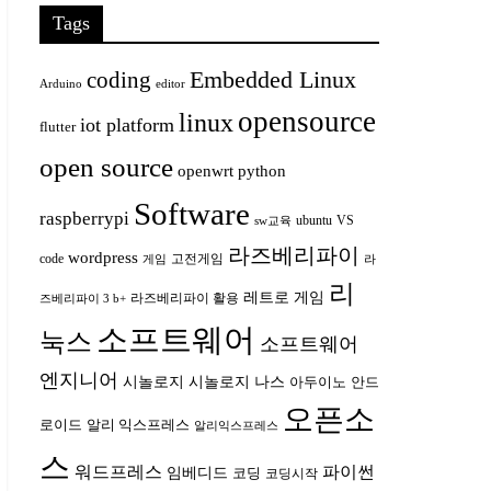
Tags
Embedded Linux
coding
Arduino
editor
opensource
linux
iot platform
flutter
open source
openwrt
python
Software
raspberrypi
ubuntu
VS
sw교육
라즈베리파이
wordpress
code
고전게임
게임
라
리
레트로 게임
라즈베리파이 활용
즈베리파이 3 b+
소프트웨어
눅스
소프트웨어
엔지니어
시놀로지
시놀로지 나스
안드
아두이노
오픈소
로이드
알리 익스프레스
알리익스프레스
스
워드프레스
파이썬
임베디드
코딩
코딩시작