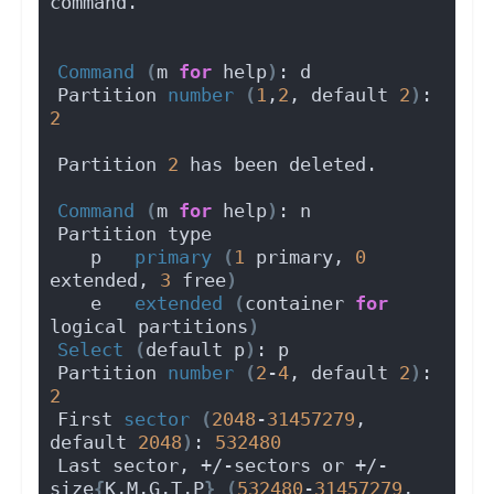
command.
Command
(
m 
for
 help
)
: d
Partition 
number
(
1
,
2
, default 
2
)
: 
2
Partition 
2
 has been deleted.
Command
(
m 
for
 help
)
: n
Partition type
   p   
primary
(
1
 primary, 
0
extended, 
3
 free
)
   e   
extended
(
container 
for
logical partitions
)
Select
(
default p
)
: p
Partition 
number
(
2
-
4
, default 
2
)
: 
2
First 
sector
(
2048
-
31457279
, 
default 
2048
)
: 
532480
Last sector, +/-sectors or +/-
size
{
K,M,G,T,P
}
(
532480
-
31457279
, 