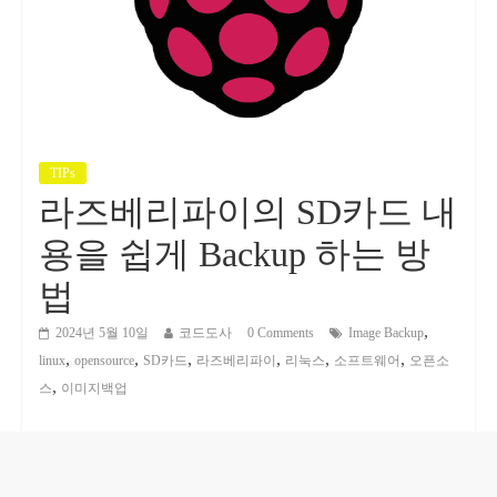
TIPs
라즈베리파이의 SD카드 내
용을 쉽게 Backup 하는 방
법
,
2024년 5월 10일
코드도사
0 Comments
Image Backup
,
,
,
,
,
,
linux
opensource
SD카드
라즈베리파이
리눅스
소프트웨어
오픈소
,
스
이미지백업