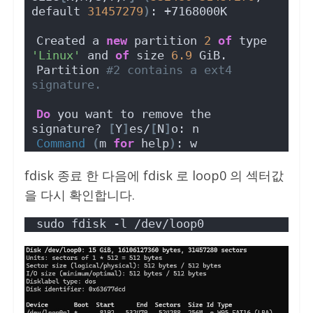
default 
31457279
)
: +7168000K
Created a 
new
 partition 
2
of
 type 
'Linux'
 and 
of
 size 
6.9
 GiB.
Partition 
#2 contains a ext4 
signature.
Do
 you want to remove the 
signature? 
[
Y
]
es/
[
N
]
o: n    
Command
(
m 
for
 help
)
: w
fdisk 종료 한 다음에 fdisk 로 loop0 의 섹터값
을 다시 확인합니다.
sudo fdisk -l /dev/loop0