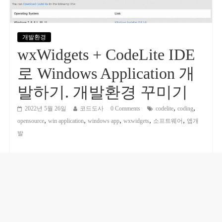
개발환경
wxWidgets + CodeLite IDE
로 Windows Application 개
발하기. 개발환경 꾸미기
,
,
2022년 5월 26일
코드도사
0 Comments
codelite
coding
,
,
,
,
,
opensource
win application
windows app
wxwidgets
소프트웨어
앱개
발