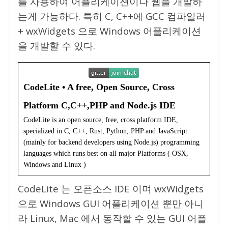
를 사용하여 어플리케이션이나 웹을 개발하
는게 가능하다. 특히 C, C++에 GCC 컴파일러
+ wxWidgets 으로 Windows 어플리케이션
을 개발할 수 있다.
CodeLite • A free, Open Source, Cross
Platform C,C++,PHP and Node.js IDE
CodeLite is an open source, free, cross platform IDE,
specialized in C, C++, Rust, Python, PHP and JavaScript
(mainly for backend developers using Node.js) programming
languages which runs best on all major Platforms ( OSX,
Windows and Linux )
CodeLite 는 오픈소스 IDE 이며 wxWidgets
으로 Windows GUI 어플리케이션 뿐만 아니
라 Linux, Mac 에서 동작할 수 있는 GUI 어플