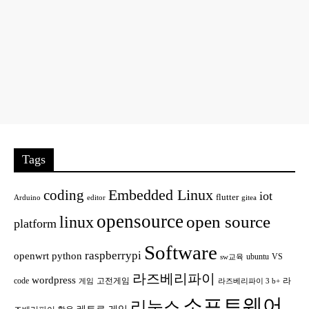
Tags
Embedded Linux
coding
iot
flutter
Arduino
editor
gitea
opensource
open source
linux
platform
Software
raspberrypi
openwrt
python
ubuntu
VS
sw교육
라즈베리파이
wordpress
code
고전게임
라
게임
라즈베리파이 3 b+
소프트웨어
리눅스