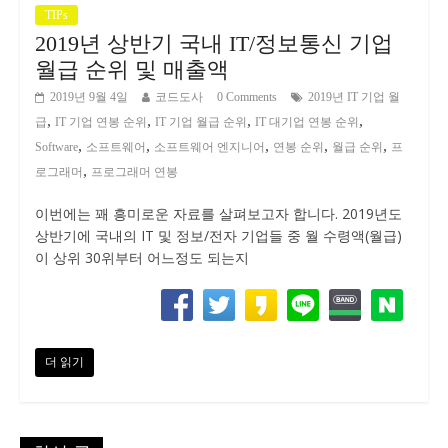
TIPs
2019년 상반기 국내 IT/정보통신 기업
월급 순위 및 매출액
2019년 9월 4일
코드도사
0 Comments
2019년 IT 기업 월
,
,
,
,
급
IT 기업 연봉 순위
IT 기업 월급 순위
IT 대기업 연봉 순위
,
,
,
,
,
Software
소프트웨어
소프트웨어 엔지니어
연봉 순위
월급 순위
프
,
로그래머
프로그래머 연봉
이번에는 꽤 흥미로운 자료를 살펴보고자 합니다. 2019년도
상반기에 국내의 IT 및 정보/전자 기업들 중 월 수령액(월급)
이 상위 30위부터 어느정도 되는지
더 읽기