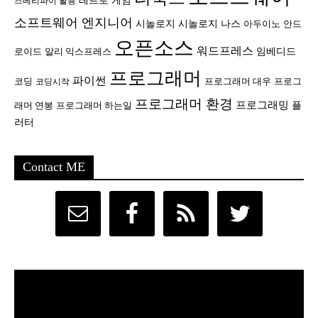
레트로 게임
즈베리파이 활용
소프트웨어 엔지니어
시놀로지
시놀로지 나스
안드
아두이노
오픈소스
워드프레스
임베디드
로이드
알리 익스프레스
프로그래머
파이썬
코딩
프로그래머 대우
프로그
코딩시작
프로그래머 환경
프로그래밍
플
래머 연봉
프로그래머 하는일
러터
Contact ME