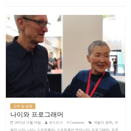
강좌 및 칼럼
나이와 프로그래머
,
2021년 11월 16일
코드도사
0 Comments
개발자 경력
개
,
,
,
,
,
발자 나이
나이
소프트웨어
소프트웨어 엔지니어
프로그래머
프로