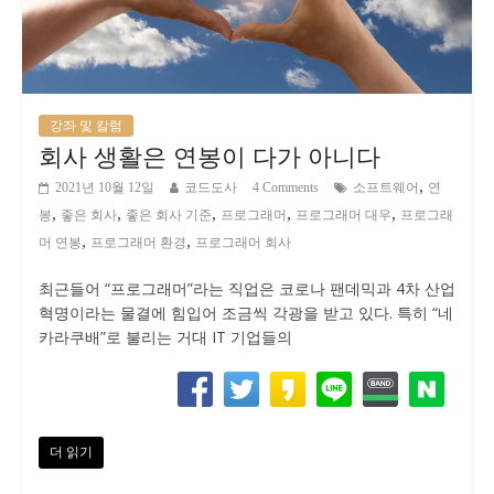
강좌 및 칼럼
회사 생활은 연봉이 다가 아니다
,
2021년 10월 12일
코드도사
4 Comments
소프트웨어
연
,
,
,
,
,
봉
좋은 회사
좋은 회사 기준
프로그래머
프로그래머 대우
프로그래
,
,
머 연봉
프로그래머 환경
프로그래머 회사
최근들어 “프로그래머”라는 직업은 코로나 팬데믹과 4차 산업
혁명이라는 물결에 힘입어 조금씩 각광을 받고 있다. 특히 “네
카라쿠배”로 불리는 거대 IT 기업들의
더 읽기