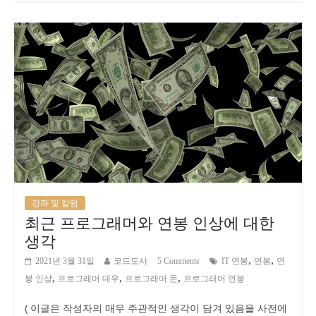
강좌 및 칼럼
최근 프로그래머와 연봉 인상에 대한
생각
,
,
2021년 3월 31일
코드도사
5 Comments
IT 연봉
연봉
연
,
,
,
봉 인상
프로그래머 대우
프로그래머 돈
프로그래머 연봉
( 이글은 작성자의 매우 주관적인 생각이 담겨 있음을 사전에