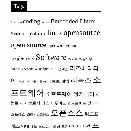
Tags
Embedded Linux
coding
Arduino
editor
opensource
linux
iot platform
flutter
open source
openwrt
python
Software
raspberrypi
sw교육
sw중요성
라즈베리파
wordpress
ubuntu
VS code
고전게임
소
리눅스
이
레트로 게임
라즈베리파이 활용
프트웨어
소프트웨어 엔지니어
시
놀로지
시놀로지 나스
안드로이드
아두이노
알리 익
오픈소스
워드프
스프레스
알리익스프레스
프
레스
파이썬
임베디드
코딩
코딩시작
코드도사