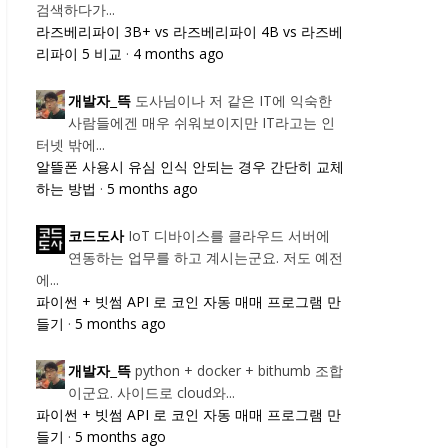
검색하다가...
라즈베리파이 3B+ vs 라즈베리파이 4B vs 라즈베
리파이 5 비교
·
4 months ago
도사님이나 저 같은 IT에 익숙한
개발자_뜩
사람들에겐 매우 쉬워보이지만 IT라고는 인
터넷 밖에...
알뜰폰 사용시 유심 인식 안되는 경우 간단히 교체
하는 방법
·
5 months ago
IoT 디바이스를 클라우드 서버에
코드도사
연동하는 업무를 하고 계시는군요. 저도 예전
에...
파이썬 + 빗썸 API 로 코인 자동 매매 프로그램 만
들기
·
5 months ago
python + docker + bithumb 조합
개발자_뜩
이군요. 사이드로 cloud와...
파이썬 + 빗썸 API 로 코인 자동 매매 프로그램 만
들기
·
5 months ago