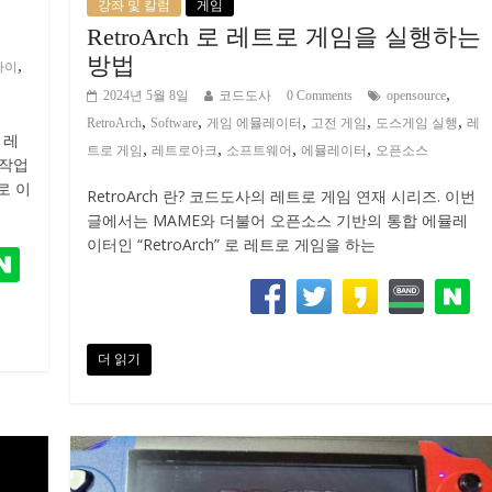
강좌 및 칼럼
게임
RetroArch 로 레트로 게임을 실행하는
방법
,
파이
,
2024년 5월 8일
코드도사
0 Comments
opensource
,
,
,
,
,
RetroArch
Software
게임 에뮬레이터
고전 게임
도스게임 실행
레
 레
,
,
,
,
트로 게임
레트로아크
소프트웨어
에뮬레이터
오픈소스
 작업
로 이
RetroArch 란? 코드도사의 레트로 게임 연재 시리즈. 이번
글에서는 MAME와 더불어 오픈소스 기반의 통합 에뮬레
이터인 “RetroArch” 로 레트로 게임을 하는
더 읽기