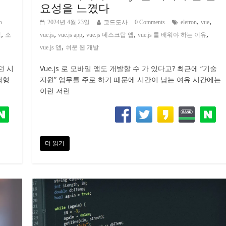
요성을 느꼈다
,
,
o
2024년 4월 23일
코드도사
0 Comments
eletron
vue
,
,
,
,
,
임
소
vue.js
vue.js app
vue.js 데스크탑 앱
vue.js 를 배워야 하는 이유
,
vue.js 앱
쉬운 웹 개발
던 시
Vue.js 로 모바일 앱도 개발할 수 가 있다고? 최근에 “기술
척형
지원” 업무를 주로 하기 때문에 시간이 남는 여유 시간에는
이런 저런
더 읽기