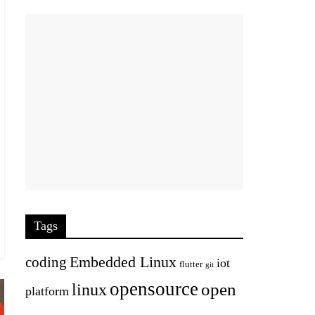
Tags
Embedded Linux
coding
iot
flutter
git
opensource
open
linux
platform