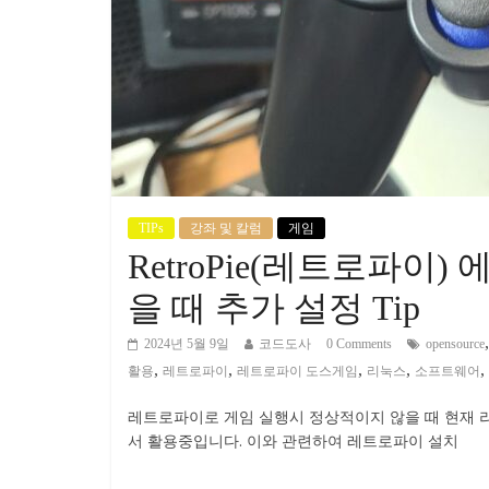
TIPs
강좌 및 칼럼
게임
RetroPie(레트로파이
을 때 추가 설정 Tip
2024년 5월 9일
코드도사
0 Comments
opensource
,
,
,
,
,
활용
레트로파이
레트로파이 도스게임
리눅스
소프트웨어
레트로파이로 게임 실행시 정상적이지 않을 때 현재 
서 활용중입니다. 이와 관련하여 레트로파이 설치