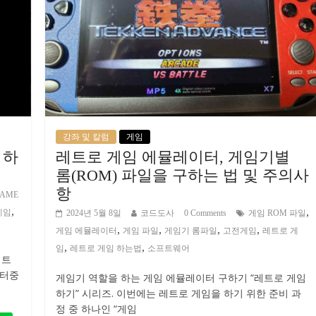
강좌 및 칼럼
게임
 하
레트로 게임 에뮬레이터, 게임기별
롬(ROM) 파일을 구하는 법 및 주의사
항
AME
,
,
게임
2024년 5월 8일
코드도사
0 Comments
게임 ROM 파일
,
,
,
,
게임 에뮬레이터
게임 파일
게임기 롬파일
고전게임
레트로 게
,
,
임
레트로 게임 하는법
소프트웨어
레트
이터중
게임기 역할을 하는 게임 에뮬레이터 구하기 “레트로 게임
하기” 시리즈. 이번에는 레트로 게임을 하기 위한 준비 과
정 중 하나인 “게임