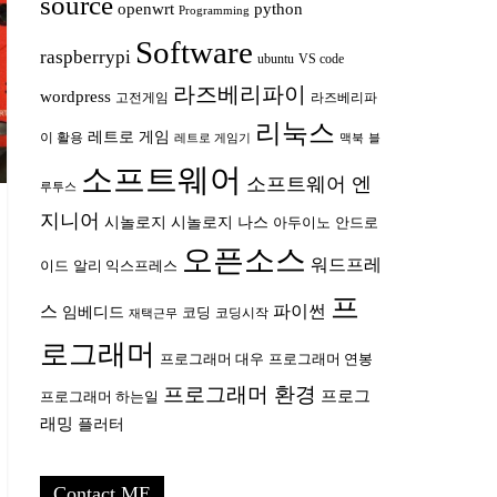
source
openwrt
python
Programming
Software
raspberrypi
ubuntu
VS code
라즈베리파이
wordpress
고전게임
라즈베리파
리눅스
레트로 게임
이 활용
레트로 게임기
맥북
블
소프트웨어
소프트웨어 엔
루투스
지니어
시놀로지
시놀로지 나스
안드로
아두이노
오픈소스
워드프레
이드
알리 익스프레스
프
스
파이썬
임베디드
코딩
코딩시작
재택근무
로그래머
프로그래머 대우
프로그래머 연봉
프로그래머 환경
프로그
프로그래머 하는일
래밍
플러터
Contact ME