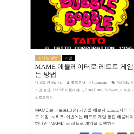
강좌 및 칼럼
게임
MAME 에뮬레이터로 레트로 게임
는 방법
,
2024년 5월 8일
코드도사
0 Comments
MAME
M
,
,
,
,
게임 설정
MAME 에뮬레이터
Retro Game
Software
레트로 
소프트웨어
MAME 로 레트로(고전) 게임을 해보자 코드도사의 “
로 게임” 시리즈. 이번에는 레트로 게임 통합 에뮬레
하나인 “MAME” 로 레트로 게임을 실행하는