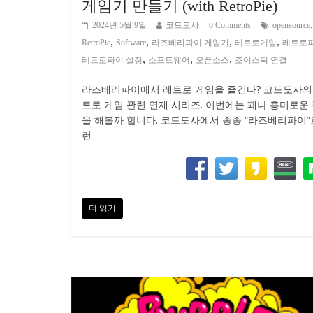
게임기 만들기 (with RetroPie)
,
2024년 5월 9일
코드도사
0 Comments
opensource
,
,
,
,
RetroPie
Software
라즈베리파이 게임기
레트로게임
레트로
,
,
,
레트로파이 설정
소프트웨어
오픈소스
조이스틱 연결
라즈베리파이에서 레트로 게임을 즐긴다? 코드도사의
트로 게임 관련 연재 시리즈. 이번에는 꽤나 흥미로운
을 해볼까 합니다. 코드도사에서 종종 “라즈베리파이”
런
더 읽기