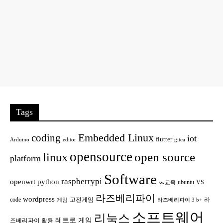
Tags
Embedded Linux
coding
iot
flutter
Arduino
editor
gitea
opensource
open source
linux
platform
Software
raspberrypi
openwrt
python
ubuntu
VS
sw교육
라즈베리파이
wordpress
code
고전게임
라
게임
라즈베리파이 3 b+
소프트웨어
리눅스
레트로 게임
즈베리파이 활용