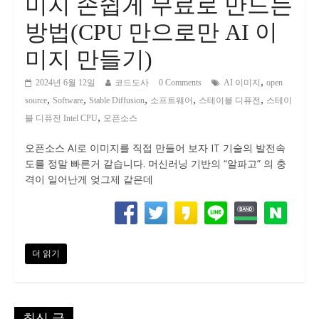
미지 손쉽게 무료로 만드는
방법(CPU 만으로만 AI 이
미지 만들기)
,
2024년 6월 12일
코드도사
0 Comments
AI 이미지
open
,
,
,
,
,
source
Software
Stable Diffusion
소프트웨어
스테이블 디퓨전
스테이
,
블 디퓨전 Intel CPU
오픈소스
오픈소스 AI로 이미지를 직접 만들어 보자 IT 기술의 발전속
도를 정말 빠른거 같습니다. 머신러닝 기반의 “알파고” 의 충
격이 일어난게 엊그제 같은데
더 읽기
최신 글