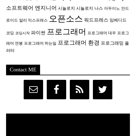
소프트웨어 엔지니어
시놀로지
시놀로지 나스
안드
아두이노
오픈소스
워드프레스
임베디드
로이드
알리 익스프레스
프로그래머
파이썬
코딩
프로그래머 대우
프로그
코딩시작
프로그래머 환경
프로그래밍
플
래머 연봉
프로그래머 하는일
러터
Contact ME