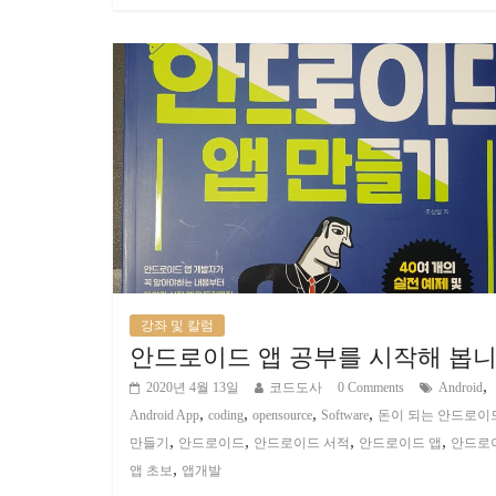
강좌 및 칼럼
안드로이드 앱 공부를 시작해 봅
,
2020년 4월 13일
코드도사
0 Comments
Android
,
,
,
,
Android App
coding
opensource
Software
돈이 되는 안드로이
,
,
,
,
만들기
안드로이드
안드로이드 서적
안드로이드 앱
안드로
,
앱 초보
앱개발