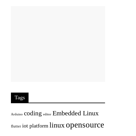
Tags
Embedded Linux
coding
Arduino
editor
opensource
linux
iot platform
flutter