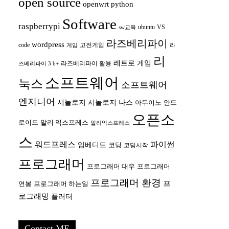
open source
openwrt
python
Software
raspberrypi
ubuntu
VS
sw교육
라즈베리파이
wordpress
code
고전게임
게임
라
리
레트로 게임
라즈베리파이 활용
즈베리파이 3 b+
소프트웨어
눅스
소프트웨어
엔지니어
시놀로지
시놀로지 나스
안드
아두이노
오픈소
로이드
알리 익스프레스
알리익스프레스
스
워드프레스
파이썬
임베디드
코딩
코딩시작
프로그래머
프로그래머 대우
프로그래머
프로그래머 환경
프
연봉
프로그래머 하는일
로그래밍
플러터
Contact ME