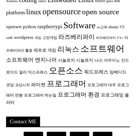
iot
flutter
Arduino
editor
gitea
opensource
open source
linux
platform
Software
raspberrypi
openwrt
python
ubuntu
VS
sw교육
라즈베리파이
wordpress
code
고전게임
라
게임
라즈베리파이 3 b+
소프트웨어
리눅스
레트로 게임
즈베리파이 활용
소프트웨어 엔지니어
시놀로지
시놀로지 나스
안드
아두이노
오픈소스
워드프레스
임베디드
로이드
알리 익스프레스
프로그래머
파이썬
코딩
프로그래머 대우
프로그
코딩시작
프로그래머 환경
프로그래밍
플
래머 연봉
프로그래머 하는일
러터
Contact ME