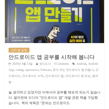
강좌 및 칼럼
안드로이드 앱 공부를 시작해 봅니다
,
2020년 4월 13일
코드도사
0 Comments
Android
Android
,
,
,
,
,
App
coding
opensource
Software
돈이 되는 안드로이드 앱 만들기
안
,
,
,
,
드로이드
안드로이드 서적
안드로이드 앱
안드로이드 앱 초보
앱개
발
늘 생각하고 있었지만 이제서야 공부를 해보게 되는거 같습니
다. 얼마전에 드디어 “안드로이드 앱” 개발 관련 책을 구입했
습니다. 책의 제목은 “돈되는 안드로이드