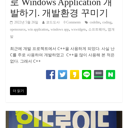
로 Windows Application 개
발하기. 개발환경 꾸미기
,
,
2022년 5월 26일
코드도사
0 Comments
codelite
coding
,
,
,
,
,
opensource
win application
windows app
wxwidgets
소프트웨어
앱개
발
최근에 개발 프로젝트에서 C++을 사용하게 되었다. 사실 난
C를 주로 사용하여 개발하였고 C++을 많이 사용해 본 적은
없다. 그래서 C++
더 읽기