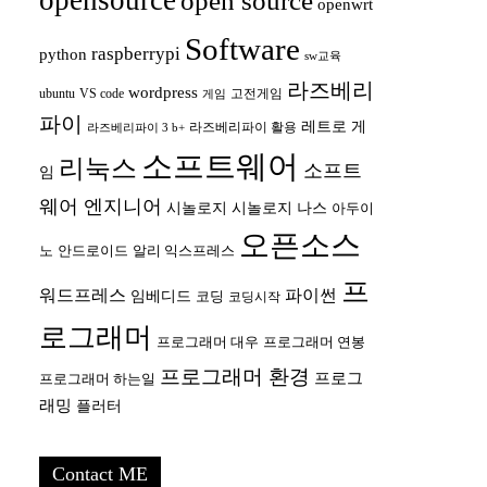
opensource
open source
openwrt
Software
raspberrypi
python
sw교육
라즈베리
wordpress
ubuntu
VS code
고전게임
게임
파이
레트로 게
라즈베리파이 활용
라즈베리파이 3 b+
소프트웨어
리눅스
소프트
임
웨어 엔지니어
시놀로지
시놀로지 나스
아두이
오픈소스
안드로이드
노
알리 익스프레스
프
워드프레스
파이썬
임베디드
코딩
코딩시작
로그래머
프로그래머 대우
프로그래머 연봉
프로그래머 환경
프로그
프로그래머 하는일
래밍
플러터
Contact ME