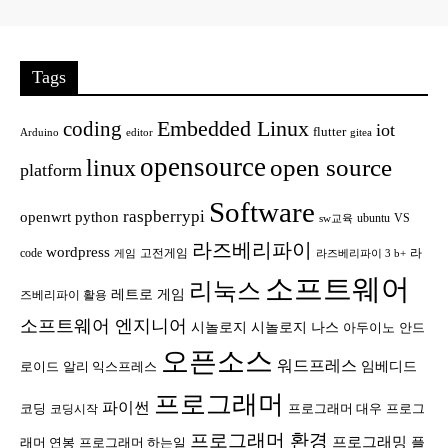
Tags
Embedded Linux
coding
iot
flutter
Arduino
editor
gitea
opensource
open source
linux
platform
Software
raspberrypi
openwrt
python
ubuntu
VS
sw교육
라즈베리파이
wordpress
code
고전게임
라
게임
라즈베리파이 3 b+
소프트웨어
리눅스
레트로 게임
즈베리파이 활용
소프트웨어 엔지니어
시놀로지
시놀로지 나스
안드
아두이노
오픈소스
워드프레스
임베디드
로이드
알리 익스프레스
프로그래머
파이썬
코딩
프로그래머 대우
프로그
코딩시작
프로그래머 환경
프로그래밍
플
래머 연봉
프로그래머 하는일