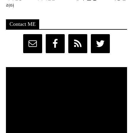
러터
Contact ME