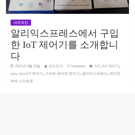
네트워킹
알리익스프레스에서 구입
한 IoT 제어기를 소개합니
다
,
,
2023년 4월 24일
코드도사
0 Comments
IoT
IoT 제어기
,
,
,
,
tuya
tuya IoT 제어기
스마트 에어컨 제어기
알리익스프레스
에어컨
제어 스마트폰