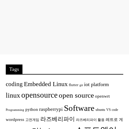
Tags
Embedded Linux
coding
iot platform
flutter
git
opensource
open source
linux
openwrt
Software
raspberrypi
python
ubuntu
VS code
Programming
라즈베리파이
wordpress
레트로 게
고전게임
라즈베리파이 활용