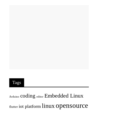
Tags
Embedded Linux
coding
Arduino
editor
opensource
linux
iot platform
flutter