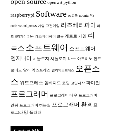
open source
openwrt
python
Software
raspberrypi
ubuntu
VS
sw교육
라즈베리파이
wordpress
code
고전게임
게임
라
리
레트로 게임
라즈베리파이 활용
즈베리파이 3 b+
소프트웨어
눅스
소프트웨어
엔지니어
시놀로지
시놀로지 나스
안드
아두이노
오픈소
로이드
알리 익스프레스
알리익스프레스
스
워드프레스
파이썬
임베디드
코딩
코딩시작
프로그래머
프로그래머 대우
프로그래머
프로그래머 환경
프
연봉
프로그래머 하는일
로그래밍
플러터
Contact ME