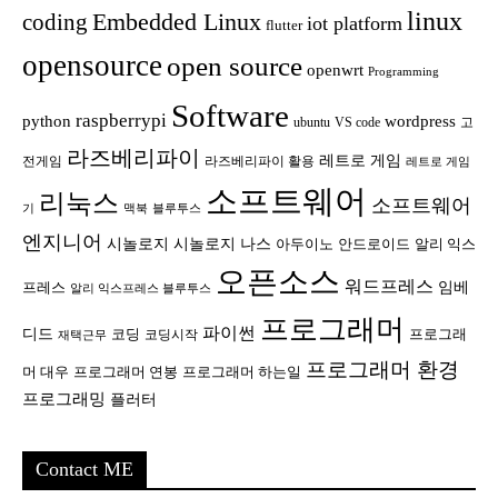
linux
Embedded Linux
coding
iot platform
flutter
opensource
open source
openwrt
Programming
Software
raspberrypi
python
wordpress
ubuntu
VS code
고
라즈베리파이
레트로 게임
전게임
라즈베리파이 활용
레트로 게임
소프트웨어
리눅스
소프트웨어
기
맥북
블루투스
엔지니어
시놀로지
시놀로지 나스
안드로이드
아두이노
알리 익스
오픈소스
워드프레스
임베
프레스
알리 익스프레스 블루투스
프로그래머
파이썬
디드
코딩
프로그래
코딩시작
재택근무
프로그래머 환경
머 대우
프로그래머 연봉
프로그래머 하는일
프로그래밍
플러터
Contact ME