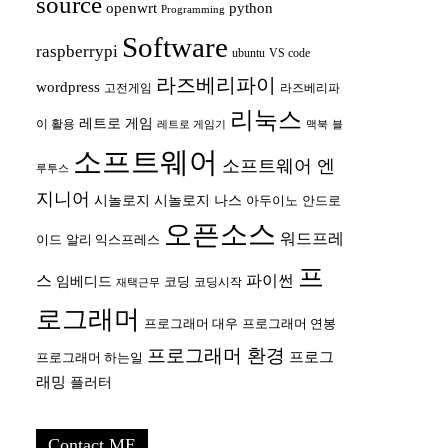
source
openwrt
python
Programming
Software
raspberrypi
ubuntu
VS code
라즈베리파이
wordpress
고전게임
라즈베리파
리눅스
레트로 게임
이 활용
레트로 게임기
맥북
블
소프트웨어
소프트웨어 엔
루투스
지니어
시놀로지
시놀로지 나스
안드로
아두이노
오픈소스
워드프레
이드
알리 익스프레스
프
스
파이썬
임베디드
코딩
코딩시작
재택근무
로그래머
프로그래머 대우
프로그래머 연봉
프로그래머 환경
프로그
프로그래머 하는일
래밍
플러터
Contact ME