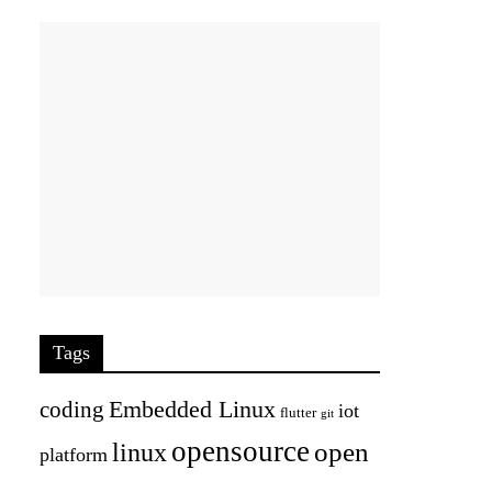
Tags
Embedded Linux
coding
iot
flutter
git
opensource
open
linux
platform