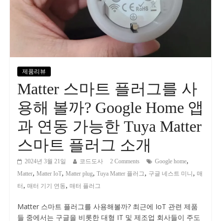
제품리뷰
Matter 스마트 플러그를 사
용해 볼까? Google Home 앱
과 연동 가능한 Tuya Matter
스마트 플러그 소개
,
2024년 3월 21일
코드도사
2 Comments
Google home
,
,
,
,
,
Matter
Matter IoT
Matter plug
Tuya Matter 플러그
구글 네스트 미니
매
,
,
터
매터 기기 연동
매터 플러그
Matter 스마트 플러그를 사용해볼까? 최근에 IoT 관련 제품
들 중에서는 구글을 비롯한 대형 IT 및 제조업 회사들이 주도