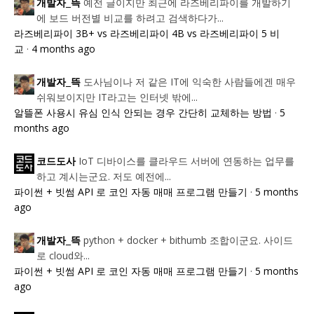
예전 글이지만 최근에 라즈베리파이를 개발하기
개발자_뜩
에 보드 버전별 비교를 하려고 검색하다가...
라즈베리파이 3B+ vs 라즈베리파이 4B vs 라즈베리파이 5 비
교
·
4 months ago
도사님이나 저 같은 IT에 익숙한 사람들에겐 매우
개발자_뜩
쉬워보이지만 IT라고는 인터넷 밖에...
알뜰폰 사용시 유심 인식 안되는 경우 간단히 교체하는 방법
·
5
months ago
IoT 디바이스를 클라우드 서버에 연동하는 업무를
코드도사
하고 계시는군요. 저도 예전에...
파이썬 + 빗썸 API 로 코인 자동 매매 프로그램 만들기
·
5 months
ago
python + docker + bithumb 조합이군요. 사이드
개발자_뜩
로 cloud와...
파이썬 + 빗썸 API 로 코인 자동 매매 프로그램 만들기
·
5 months
ago