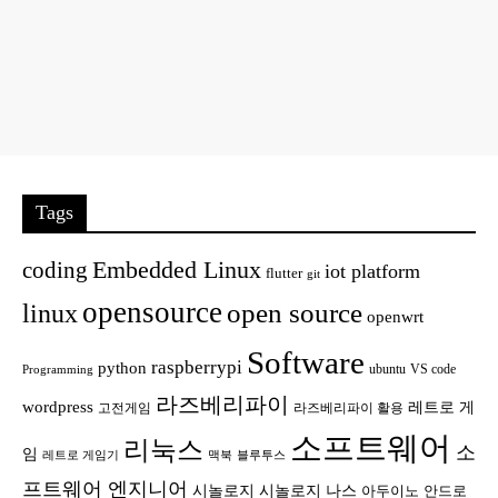
Tags
Embedded Linux
coding
iot platform
flutter
git
opensource
open source
linux
openwrt
Software
raspberrypi
python
ubuntu
VS code
Programming
라즈베리파이
wordpress
레트로 게
고전게임
라즈베리파이 활용
소프트웨어
리눅스
소
임
레트로 게임기
맥북
블루투스
프트웨어 엔지니어
시놀로지
시놀로지 나스
안드로
아두이노