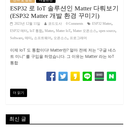
ESP32 로 IoT 솔루션인 Matter 다뤄보기
(ESP32 Matter 개발 환경 꾸미기)
,
2023년 12월 11일
코드도사
0 Comments
ESP32 Matter
,
,
,
,
,
,
ESP32 매터
IoT 통합
Matter
Matter IoT
Matter 오픈소스
open source
,
,
,
,
Software
매터
소프트웨어
오픈소스
프로그래머
이제 IoT 도 통합이다! Matter란? 얼마 전에 저는 “구글 네스
트 미니” 를 구입을 하였습니다. 그 이유는 Matter 라는 IoT
통합
더 읽기
최신 글