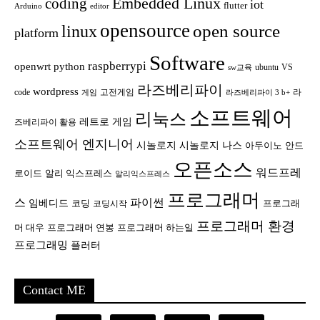
Embedded Linux
coding
iot
flutter
Arduino
editor
opensource
open source
linux
platform
Software
raspberrypi
openwrt
python
ubuntu
VS
sw교육
라즈베리파이
wordpress
code
고전게임
라
게임
라즈베리파이 3 b+
소프트웨어
리눅스
레트로 게임
즈베리파이 활용
소프트웨어 엔지니어
시놀로지
시놀로지 나스
안드
아두이노
오픈소스
워드프레
로이드
알리 익스프레스
알리익스프레스
프로그래머
스
파이썬
임베디드
코딩
프로그래
코딩시작
프로그래머 환경
머 대우
프로그래머 연봉
프로그래머 하는일
프로그래밍
플러터
Contact ME