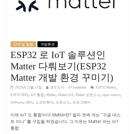
강좌 및 칼럼
개발환경
ESP32 로 IoT 솔루션인
Matter 다뤄보기(ESP32
Matter 개발 환경 꾸미기)
,
2023년 12월 11일
코드도사
0 Comments
ESP32 Matter
,
,
,
,
,
,
ESP32 매터
IoT 통합
Matter
Matter IoT
Matter 오픈소스
open source
,
,
,
,
Software
매터
소프트웨어
오픈소스
프로그래머
이제 IoT 도 통합이다! Matter란? 얼마 전에 저는 “구글 네스
트 미니” 를 구입을 하였습니다. 그 이유는 Matter 라는 IoT
통합